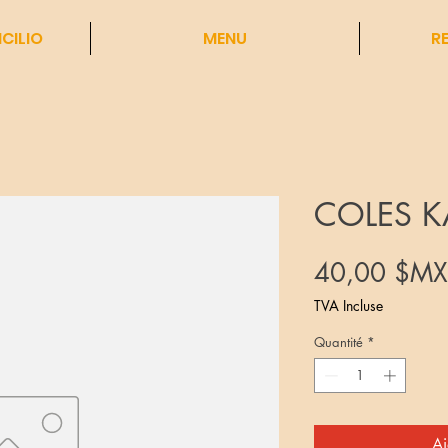
CILIO
MENU
R
COLES 
40,00 $MX
TVA Incluse
Quantité
*
Aj