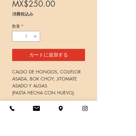
価
MX$250.00
格
消費税込み
数量
*
カートに追加する
CALDO DE HONGOS, COLIFLOR
ASADA, BOK CHOY, JITOMATE
ASADO Y ALGAS
(PASTA HECHA CON HUEVO).
INFORMACIÓN DE
PRODUCTO
CONTIENE HUEVO, SOYA, AJONJOLI
POLÍTICA DE DEVOLUCIÓN
Y GLUTEN.