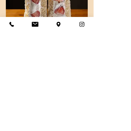
ICHIGO SANDO
가격
MX$140.00
부가세 포함:
카트에 추가
Katsu Sando® 2025 | Al navegar por este sitio