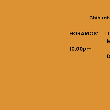
Chihuah
HORARIO
Martes a S
10:00pm
Doming