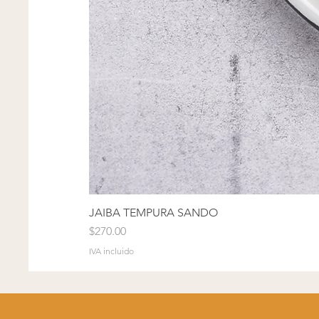
JAIBA TEMPURA SANDO
Precio
$270.00
IVA incluido