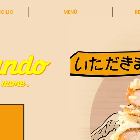
CILIO
MENÚ
R