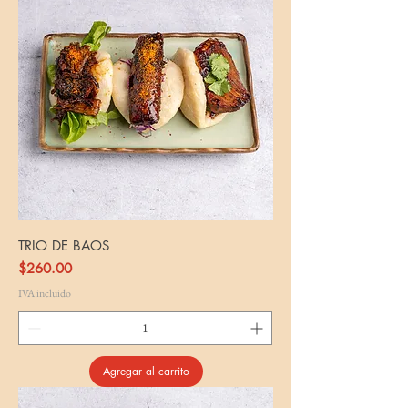
TRIO DE BAOS
Precio
$260.00
IVA incluido
Agregar al carrito