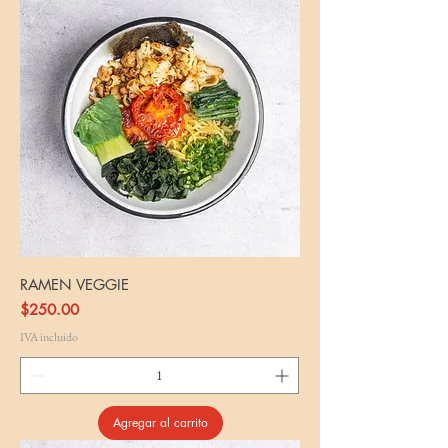
RAMEN VEGGIE
Precio
$250.00
IVA incluido
Agregar al carrito