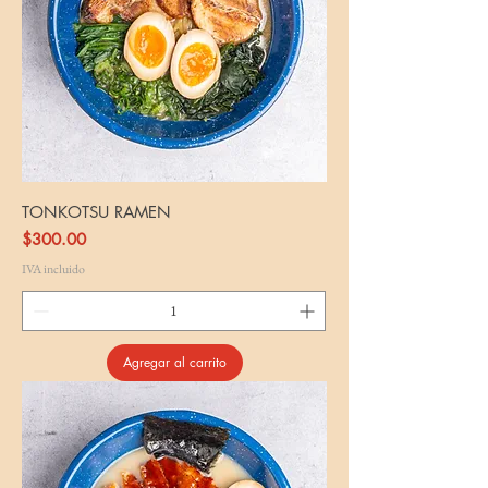
TONKOTSU RAMEN
Precio
$300.00
IVA incluido
Agregar al carrito