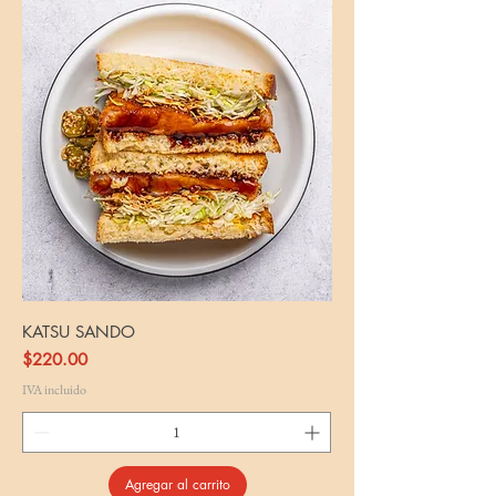
KATSU SANDO
Precio
$220.00
IVA incluido
Agregar al carrito