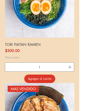
TORI PAITAN RAMEN
Precio
$300.00
IVA incluido
Agregar al carrito
MAS VENDIDO