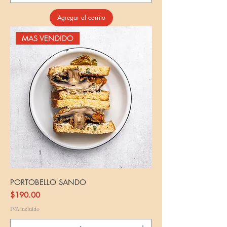
Agregar al carrito
MAS VENDIDO
PORTOBELLO SANDO
Precio
$190.00
IVA incluido