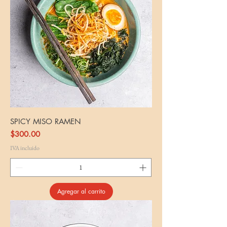
SPICY MISO RAMEN
Precio
$300.00
IVA incluido
Agregar al carrito