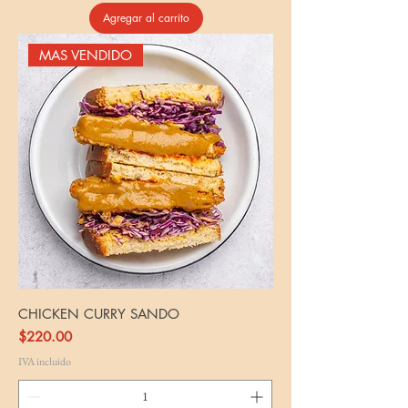
Agregar al carrito
MAS VENDIDO
CHICKEN CURRY SANDO
Precio
$220.00
IVA incluido