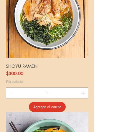
SHOYU RAMEN
Precio
$300.00
IVA incluido
Agregar al carrito