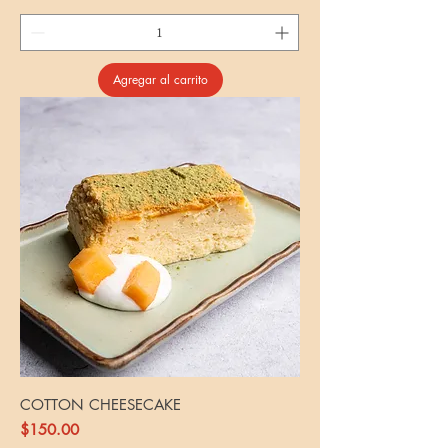
Agregar al carrito
COTTON CHEESECAKE
Precio
$150.00