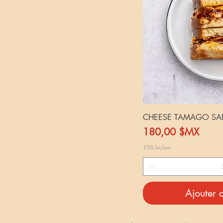
CHEESE TAMAGO S
Prix
180,00 $MX
TVA Incluse
Ajouter 