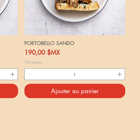
PORTOBELLO SANDO
Prix
190,00 $MX
TVA Incluse
Ajouter au panier