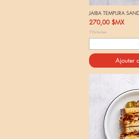
JAIBA TEMPURA SAN
Prix
270,00 $MX
TVA Incluse
Ajouter 