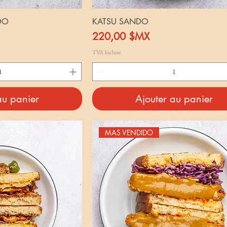
DO
KATSU SANDO
Prix
220,00 $MX
TVA Incluse
au panier
Ajouter au panier
MAS VENDIDO