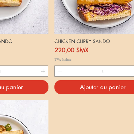
SANDO
CHICKEN CURRY SANDO
Prix
220,00 $MX
TVA Incluse
au panier
Ajouter au panier