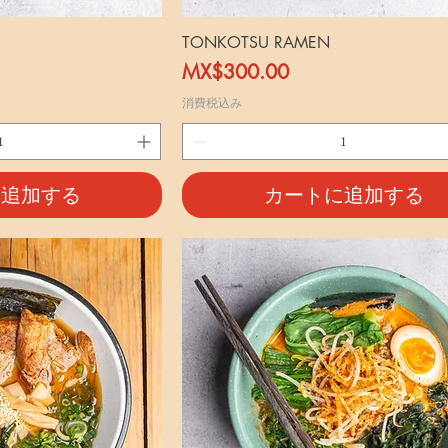
TONKOTSU RAMEN
価格
MX$300.00
消費税込み
に追加する
カートに追加する